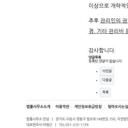
이상으로 개략적
추후
관리인의 권
경, 기타 관리비
감사합니다.
댓글목록
등록된 댓글이 없습니다.
이전글
다음글
목록
법률사무소소개
이용약관
개인정보취급방침
찾아오시는
|
|
|
법률사무소 민담 ㅣ 경기도 수원시 영통구 법조로149번길 150, 지연빌딩
대표변호사:이명근 ㅣ TEL:031-215-1139