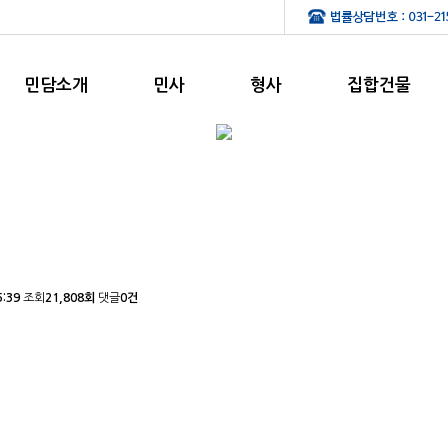
민담소개
민사
형사
집합건물
5:39
조회
21,808회
댓글
0건