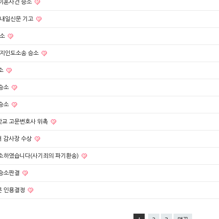
이혼사건 승소
 내일신문 기고
승소
토지인도소송 승소
소
 승소
 승소
교 고문변호사 위촉
 감사장 수상
소하였습니다(사기죄의 파기환송)
 승소판결
분 인용결정