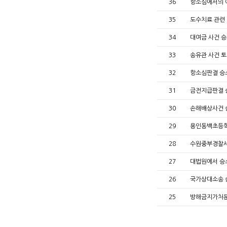
36
항소심에서의 
35
도수치료 관련
34
대여금 사건 
33
송유관 사건 
32
항소심판결 승
31
금전지급판결
30
손해배상사건
29
용인동백초등학
28
수원중부경찰서
27
대법원에서 승
26
국가상대소송
25
방해금지가처