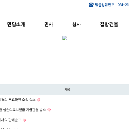
민담소개
민사
형사
집합건물
제목
결의 무효확인 소송 승소
한 실손의료보험금 지급판결 승소
에서의 판례발표