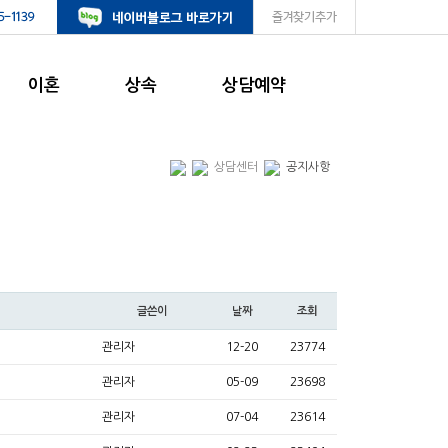
이혼
상속
상담예약
상담센터
공지사항
글쓴이
날짜
조회
관리자
12-20
23774
관리자
05-09
23698
관리자
07-04
23614