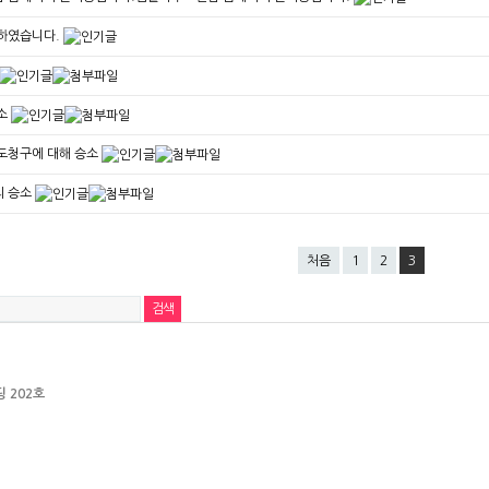
하였습니다.
소
도청구에 대해 승소
의 승소
처음
1
2
3
길
 202호