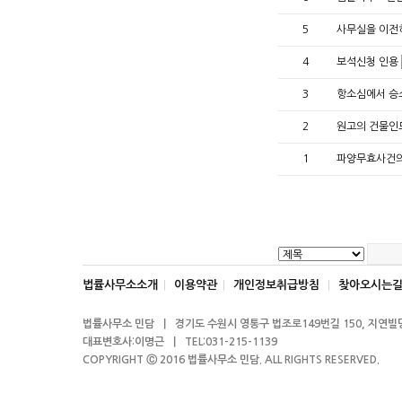
5
사무실을 이전
4
보석신청 인용
3
항소심에서 승
2
원고의 건물인
1
파양무효사건
법률사무소소개
이용약관
개인정보취급방침
찾아오시는
|
|
|
법률사무소 민담 ㅣ 경기도 수원시 영통구 법조로149번길 150, 지연빌딩
대표변호사:이명근 ㅣ TEL:031-215-1139
COPYRIGHT Ⓒ 2016 법률사무소 민담. ALL RIGHTS RESERVED.