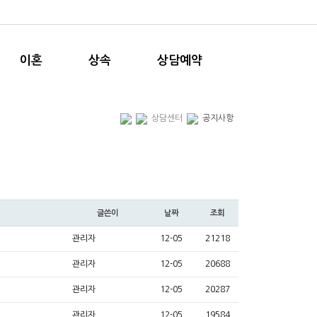
이혼
상속
상담예약
상담센터
공지사항
글쓴이
날짜
조회
관리자
12-05
21218
관리자
12-05
20688
관리자
12-05
20287
관리자
12-05
19584