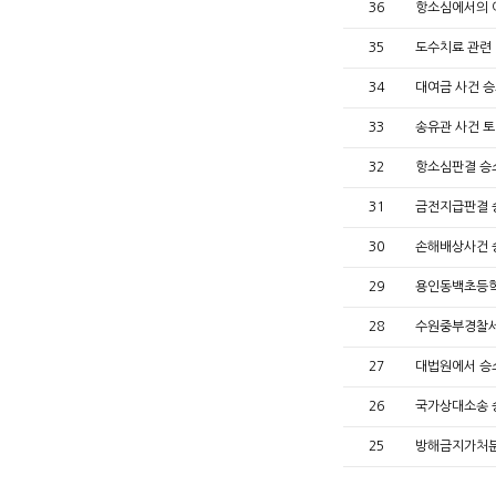
36
항소심에서의 
35
도수치료 관련
34
대여금 사건 
33
송유관 사건 
32
항소심판결 승
31
금전지급판결
30
손해배상사건
29
용인동백초등학
28
수원중부경찰서
27
대법원에서 승
26
국가상대소송
25
방해금지가처