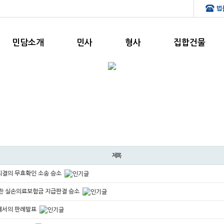
민담소개
민사
형사
집합건물
제목
결의 무효확인 소송 승소
한 실손의료보험금 지급판결 승소
에서의 판례발표