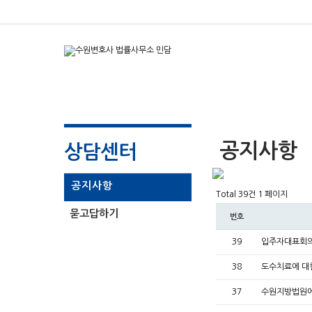
공지사항
상담센터
공지사항
Total 39건
1 페이지
묻고답하기
번호
39
입주자대표회의
38
도수치료에 대
37
수원지방법원