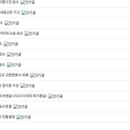
이혼사건 승소
 내일신문 기고
승소
토지인도소송 승소
소
 승소
 승소
교 고문변호사 위촉
 감사장 수상
소하였습니다(사기죄의 파기환송)
 승소판결
분 인용결정