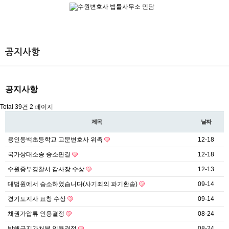
상담센터
공지사항
공지사항
공지사항
Total 39건
2 페이지
제목
날짜
용인동백초등학교 고문변호사 위촉
12-18
국가상대소송 승소판결
12-18
수원중부경찰서 감사장 수상
12-13
대법원에서 승소하였습니다(사기죄의 파기환송)
09-14
경기도지사 표창 수상
09-14
채권가압류 인용결정
08-24
방해금지가처분 인용결정
08-24