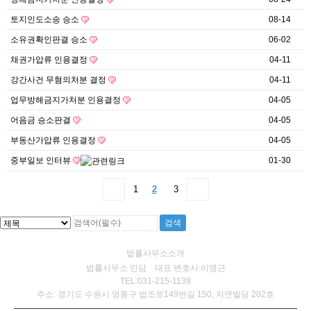
토지인도소송 승소
08-14
소유권확인판결 승소
06-02
채권가압류 인용결정
04-11
강간사건 무혐의처분 결정
04-11
업무방해금지가처분 인용결정
04-05
어음금 승소판결
04-05
부동산가압류 인용결정
04-05
중부일보 인터뷰
01-30
1
2
3
법률사무소소개
법률사무소 민담 대표 변호사:이명근
TEL:031-215-1139
주소: 경기도 수원시 영통구 법조로149번길 150, 지연빌딩 202호